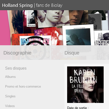
Discographie
Disque
Ses disques
Albums
Promo et hors-commerce
Singles
Videos
Date de sortie :