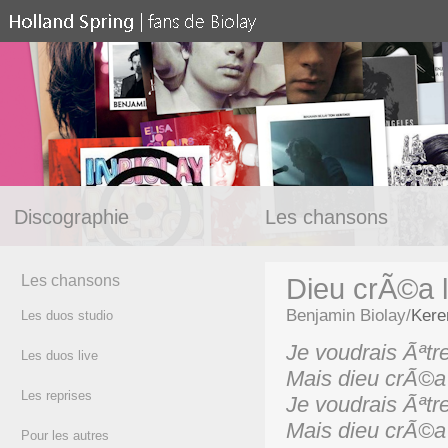
Discographie
Les chansons
Les chansons
Dieu crÃ©a 
Benjamin Biolay/
Kere
Les duos studio
Je voudrais Ãªt
Les duos live
Mais dieu crÃ©a
Les reprises
Je voudrais Ãªt
Mais dieu crÃ©
Pour les autres