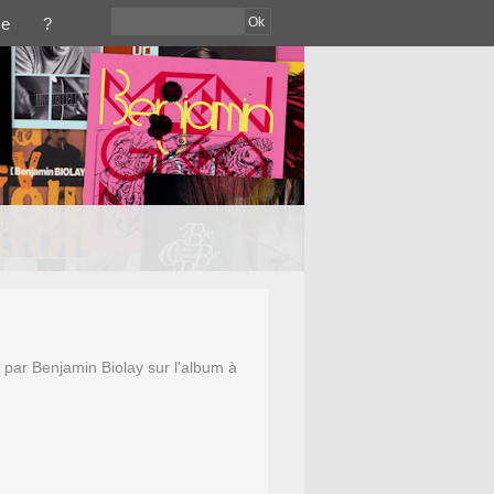
Ok
ce
?
 par Benjamin Biolay sur l'album à