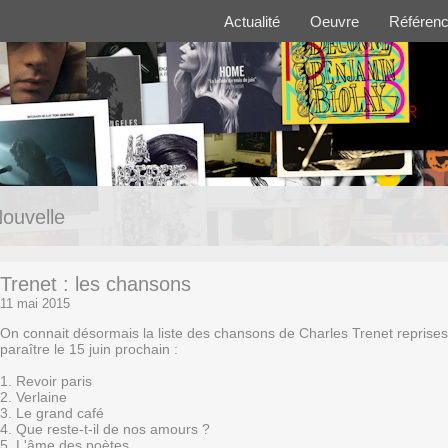
Actualité
Oeuvre
Référen
ouvelle
Trenet : les chansons
11 mai 2015
On connait désormais la liste des chansons de Charles Trenet reprises
paraître le 15 juin prochain :
1. Revoir paris
2. Verlaine
3. Le grand café
4. Que reste-t-il de nos amours ?
5. L'âme des poètes